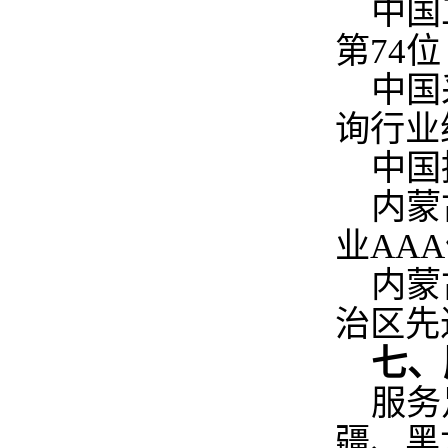
中国
第74位
中国
询行业
中国
内蒙
业AAA
内蒙
治区先
七、
服务
疆、黑