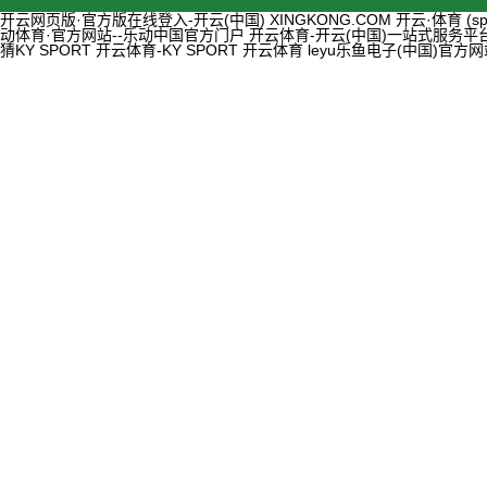
开云网页版·官方版在线登入-开云(中国)
XINGKONG.COM
开云·体育 (s
动体育·官方网站--乐动中国官方门户
开云体育-开云(中国)一站式服务平
猜KY SPORT 开云体育-KY SPORT 开云体育
leyu乐鱼电子(中国)官方网