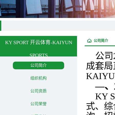
公司简介
KY SPORT 开云体育-KAIYUN
公司
SPORTS
About us
成套局直
公司简介
KAIY
组织机构
—、
公司资质
KY 
式、综
公司荣誉