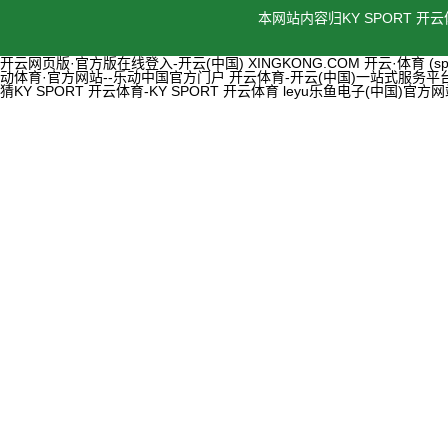
本网站内容归KY SPORT 开
开云网页版·官方版在线登入-开云(中国)
XINGKONG.COM
开云·体育 (s
动体育·官方网站--乐动中国官方门户
开云体育-开云(中国)一站式服务平
猜KY SPORT 开云体育-KY SPORT 开云体育
leyu乐鱼电子(中国)官方网