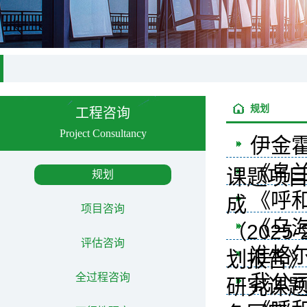
规划
工程咨询
Project Consultancy
伊金
《乌
课题项
规划
《呼
成
项目咨询
《乌
（202
评估咨询
准格尔
划报告
全过程咨询
我公
研究课