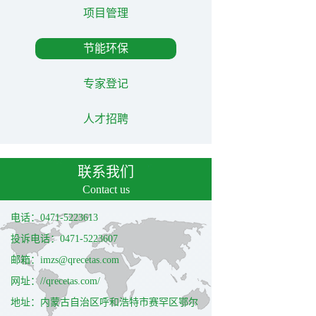
项目管理
节能环保
专家登记
人才招聘
联系我们
Contact us
电话：0471-5223613
投诉电话：0471-5223607
邮箱：imzs@qrecetas.com
网址：//qrecetas.com/
地址：内蒙古自治区呼和浩特市赛罕区鄂尔