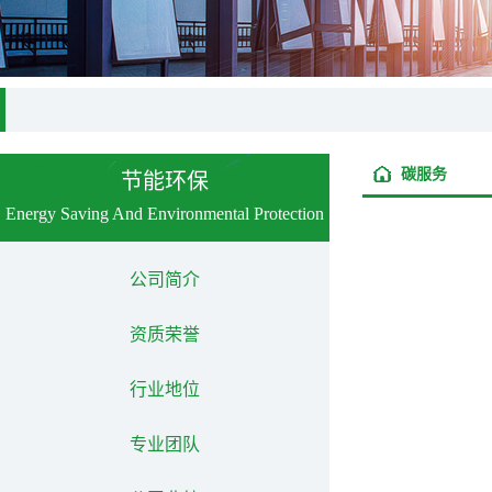
碳服务
节能环保
Energy Saving And Environmental Protection
公司简介
资质荣誉
行业地位
专业团队