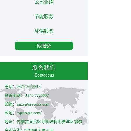
公司业绩
节能服务
环保服务
碳服务
联系我们
Contact us
电话：0471-5223613
投诉电话：0471-5223607
邮箱：imzs@qrecetas.com
网址：//qrecetas.com/
地址：内蒙古自治区呼和浩特市赛罕区鄂尔
多斯东街12号银联大厦10层