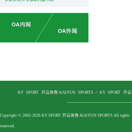
KY SPORT 开云体育-KAIYUN SPORTS
/
KY SPORT 开云
Copyright © 2002-2026 KY SPORT 开云体育-KAIYUN SPORTS All rights
reserved.