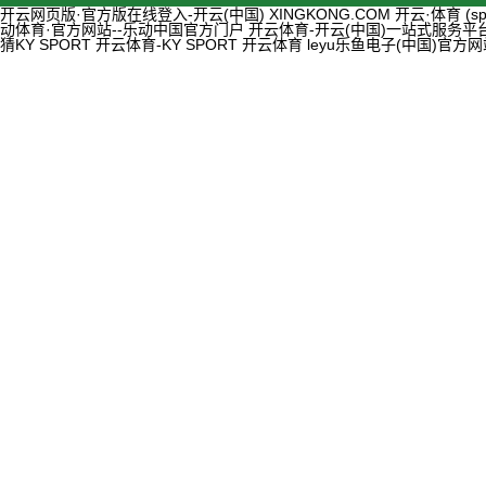
开云网页版·官方版在线登入-开云(中国)
XINGKONG.COM
开云·体育 (s
动体育·官方网站--乐动中国官方门户
开云体育-开云(中国)一站式服务平
猜KY SPORT 开云体育-KY SPORT 开云体育
leyu乐鱼电子(中国)官方网