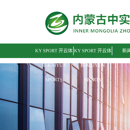
KY SPORT 开云体育
KY SPORT 开云体
KY SPORT 开云体
新
育-KAIYUN
育-KAIYUN
SPORTS
SPORTS