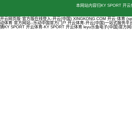
本网站内容归KY SPORT 开
开云网页版·官方版在线登入-开云(中国)
XINGKONG.COM
开云·体育 (s
动体育·官方网站--乐动中国官方门户
开云体育-开云(中国)一站式服务平
猜KY SPORT 开云体育-KY SPORT 开云体育
leyu乐鱼电子(中国)官方网