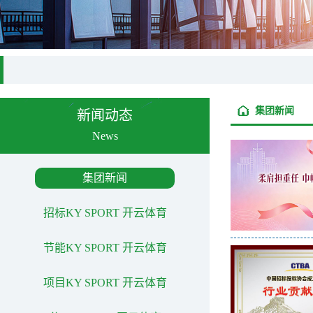
集团新闻
新闻动态
News
集团新闻
招标KY SPORT 开云体育
节能KY SPORT 开云体育
项目KY SPORT 开云体育