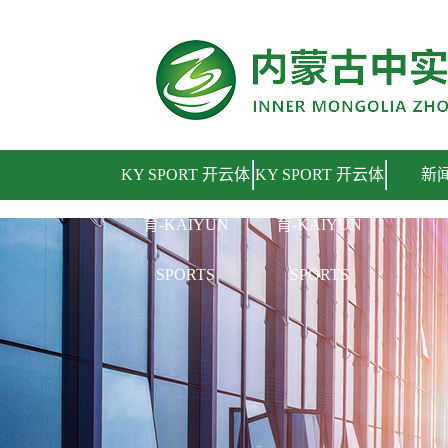
KY SPORT 开云体育
KY SPORT 开云体
KY SPORT 开云体
新
育-KAIYUN
育-KAIYUN
SPORTS
SPORTS