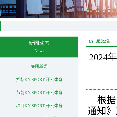
通知公告
新闻动态
News
202
集团新闻
招标KY SPORT 开云体育
节能KY SPORT 开云体育
根据
项目KY SPORT 开云体育
通知》