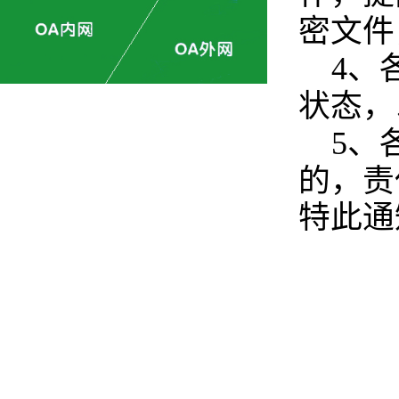
密文件
4、
状态，
5、
的，责
特此通