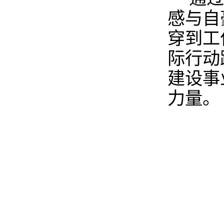
感与自
穿到工
际行动
建设事
力量。