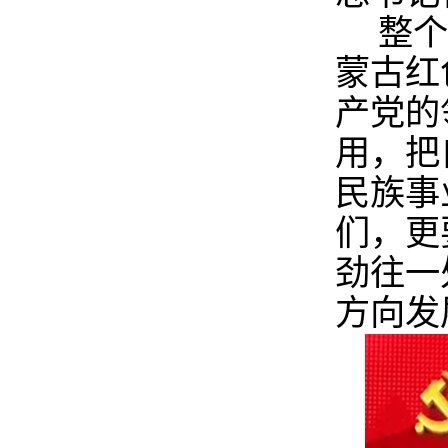
整个
蒙古红
产党的
用，把
民族事
们，更
劲往一
方向发