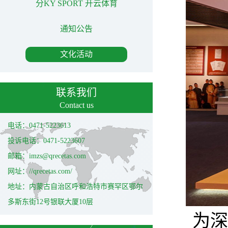
分KY SPORT 开云体育
通知公告
文化活动
联系我们
Contact us
电话：0471-5223613
投诉电话：0471-5223607
邮箱：imzs@qrecetas.com
网址：//qrecetas.com/
地址：内蒙古自治区呼和浩特市赛罕区鄂尔
多斯东街12号银联大厦10层
为深