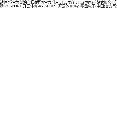
动体育·官方网站--乐动中国官方门户
开云体育-开云(中国)一站式服务平
猜KY SPORT 开云体育-KY SPORT 开云体育
leyu乐鱼电子(中国)官方网