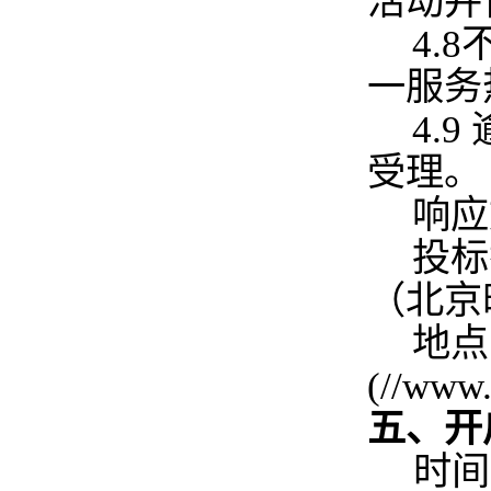
活动并
4.
一服务热
4.
受理。
响应
投标
（北京
地点
(//ww
五、开
时间