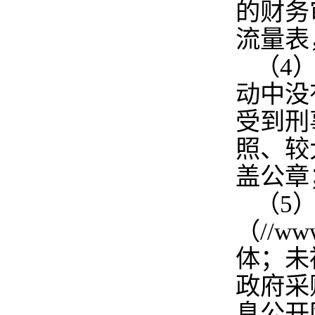
的财务
流量表
（4
动中没
受到刑
照、较
盖公章
（5
（//ww
体；未被
政府采
息公开网”