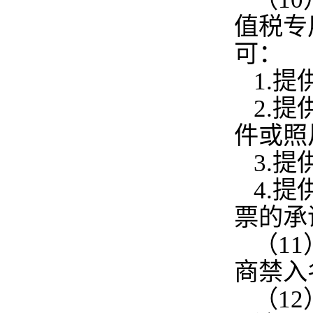
值税专
可：
1.
2.
件或照
3.
4.
票的承
（1
商禁入
（1