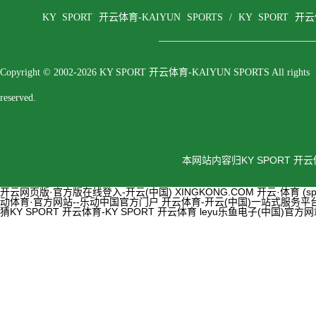
KY SPORT 开云体育-KAIYUN SPORTS
/
KY SPORT 开云
Copyright © 2002-2026 KY SPORT 开云体育-KAIYUN SPORTS All rights
reserved.
本网站内容归KY SPORT 开
开云网页版·官方版在线登入-开云(中国)
XINGKONG.COM
开云·体育 (s
动体育·官方网站--乐动中国官方门户
开云体育-开云(中国)一站式服务平
猜KY SPORT 开云体育-KY SPORT 开云体育
leyu乐鱼电子(中国)官方网