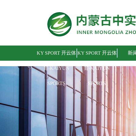
KY SPORT 开云体育
KY SPORT 开云体
KY SPORT 开云体
新
育-KAIYUN
育-KAIYUN
SPORTS
SPORTS