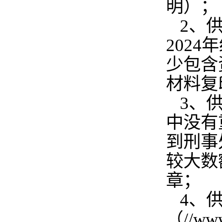
明）；
2、
202
少包含
材料复
3、
中没有
到刑事
较大数
章；
4、
（//ww