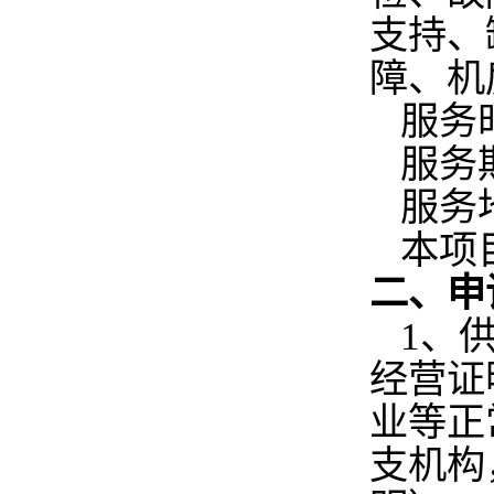
支持、
障、机
服务时
服务期
服务
本项
二、申
1、
经营证
业等正
支机构