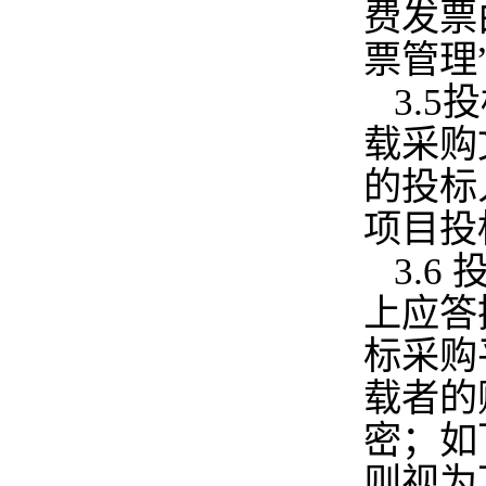
费发票
票管理
3.
载采购
的投标
项目投
3.
上应答
标采购平
载者的
密；如
则视为