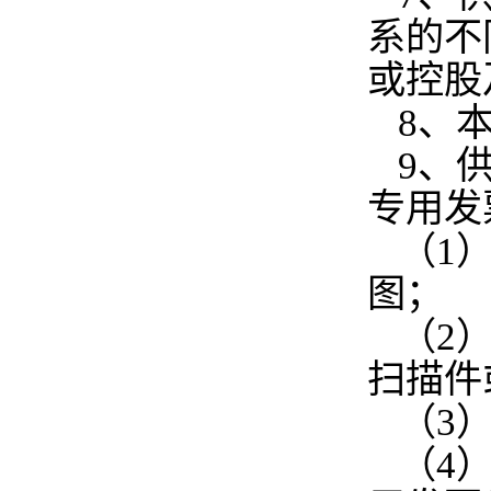
系的不
或控股
8、
9、
专用发
（1
图；
（2
扫描件
（3
（4