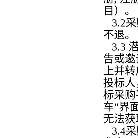
目）。
3.
不退。
3.
告或邀
上并转
投标人
标采购平
车”界
无法获
3.