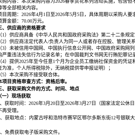
采购内容：本次采购内容为2026春季赏花系列活动实施，包含
障等全部相关内容。
项目周期：2026年4月1日至2026年5月5日，具体周期以采购人
预算金额：70.00万元。
三、
供应商的资格要求
（1）供应商具备《中华人民共和国政府采购法》第二十二条规定
（2）供应商法定代表人/负责人为同一人或者存在控股、管理关
（3）未被信用中国网、中国执行信息公开网、中国政府采购网
购严重违法失信行为记录名单；在中国裁判文书网无行贿犯罪记
（4）提供2025年至今任意1个月为企业员工缴纳社保资金的凭
证为准，个人所得税除外，无纳税提供零申报证明）；
（5）本次采购不接受联合体。
本项目资格审查方式：资格后审。
三、获取采购文件的方式、时间、地点
（一）现场获取
、获取时间：2026年3月20日至2026年3月27日（国家法定公休日、节假
不再受理。
、获取地点：
内蒙古呼和浩特市赛罕区鄂尔多斯东街12号银联大
、免费获取电子版采购文件。