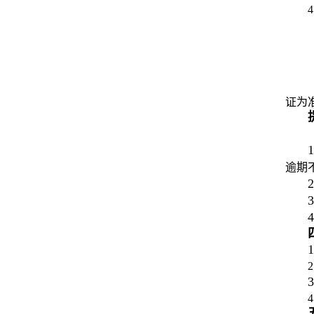
证为
1
逾期
2
3
4