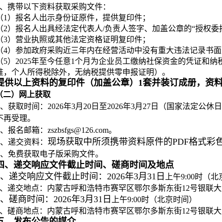
4、携带以下资料获取采购文件：
（1）报名人出示身份证原件，提供复印件；
（2）报名人出具经法定代表人/负责人签字、加盖公章的“授权委
（3）营业执照或其他法定资格证明复印件；
（4）参加政府采购近三年内在经营活动中没有重大违法记录书面
（5）2025年至今任意1个月为企业员工缴纳社保资金的凭证和
准，个人所得税除外，无纳税提供零申报证明）。
提供以上资料的复印件（加盖公章）1套并装订成册，资
（二）网上获取
、获取时间：2026年3月20日至2026年3月27日（国家法定公休日、节假
不再受理。
、报名邮箱：zszbsfgs@126.com。
现场获取中所须携带资料原件的PDF格式彩
、递交资料：
、免费获取电子版采购文件。
四、递交响应文件截止时间、磋商时间及地点
1、递交响应文件截止时间：2026年3月31日
上午9:00时（
2、递交地点：内蒙古呼和浩特市赛罕区鄂尔多斯东街12号银联大
3、磋商时间：2026年3月31日
上午9:00时（北京时间）
4、磋商地点：内蒙古呼和浩特市赛罕区鄂尔多斯东街12号银联大
五、发布公告的媒介