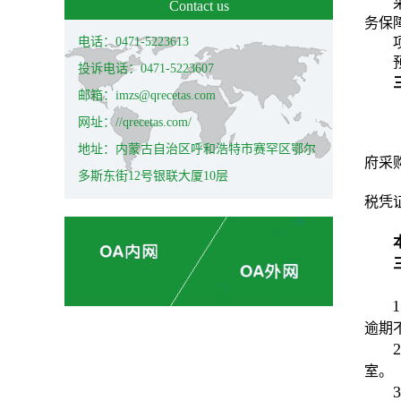
Contact us
务保
电话：0471-5223613
投诉电话：0471-5223607
邮箱：imzs@qrecetas.com
网址：//qrecetas.com/
地址：内蒙古自治区呼和浩特市赛罕区鄂尔
府采
多斯东街12号银联大厦10层
税凭
1
逾期
2
室。
3