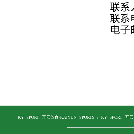
联系
联系电
电子邮
KY SPORT 开云体育-KAIYUN SPORTS
/
KY SPORT 开云