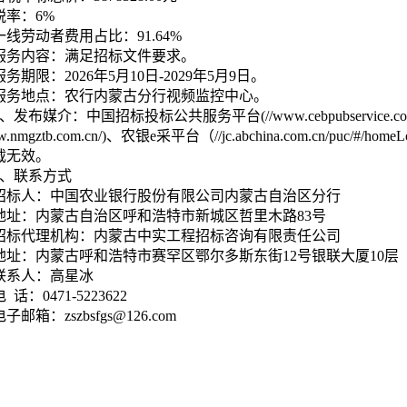
税率：6%
一线劳动者费用占比：91.64%
服务内容：满足招标文件要求。
服务期限：2026年5月10日-2029年5月9日。
服务地点：农行内蒙古分行视频监控中心。
2、发布媒介：中国招标投标公共服务平台(//www.cebpubservic
ww.nmgztb.com.cn/)、农银e采平台（//jc.abchina.com.cn/puc/
载无效。
3、联系方式
招标人：中国农业银行股份有限公司内蒙古自治区分行
地址：内蒙古自治区呼和浩特市新城区哲里木路83号
招标代理机构：内蒙古中实工程招标咨询有限责任公司
地址：内蒙古呼和浩特市赛罕区鄂尔多斯东街12号银联大厦10层
联系人：高星冰
电 话：0471-5223622
电子邮箱：zszbsfgs@126.com