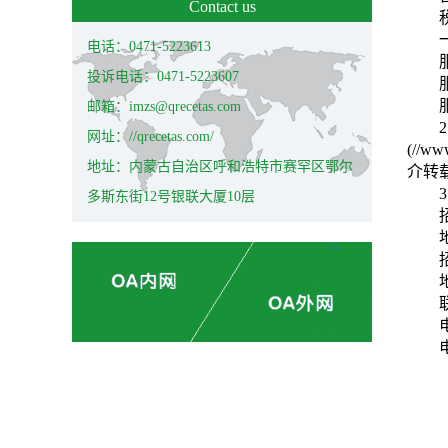
Contact us
电话：0471-5223613
投诉电话：0471-5223607
邮箱：imzs@qrecetas.com
网址：//qrecetas.com/
(//w
地址：内蒙古自治区呼和浩特市赛罕区鄂尔
介转
多斯东街12号银联大厦10层