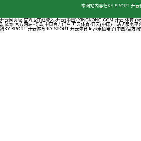
本网站内容归KY SPORT 开
开云网页版·官方版在线登入-开云(中国)
XINGKONG.COM
开云·体育 (s
动体育·官方网站--乐动中国官方门户
开云体育-开云(中国)一站式服务平
猜KY SPORT 开云体育-KY SPORT 开云体育
leyu乐鱼电子(中国)官方网