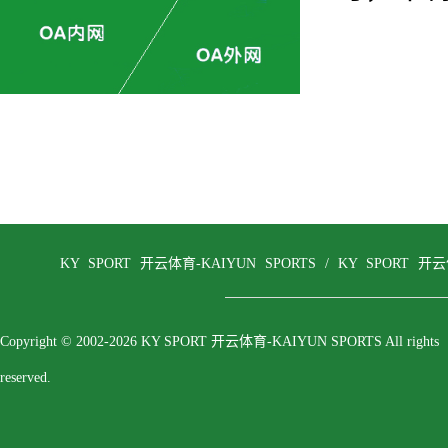
KY SPORT 开云体育-KAIYUN SPORTS
/
KY SPORT 开云
Copyright © 2002-2026 KY SPORT 开云体育-KAIYUN SPORTS All rights
reserved.