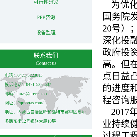
可行性研究
为优
国务院
PPP咨询
20
号）
设备监理
深化投
政府投
联系我们
高。
但
Contact us
点日益
电话：0471-5223613
投诉电话：0471-5223607
的进度
邮箱：imzs@qrecetas.com
程咨询
网址：//qrecetas.com/
2017
地址：内蒙古自治区呼和浩特市赛罕区鄂尔
业持续
多斯东街12号银联大厦10层
过程工