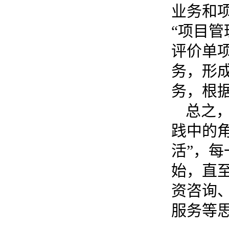
业务和
“项目管
评价单
务，形
务，根
总之
践中的
活”，
始，直
资咨询
服务等