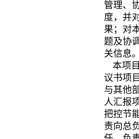
管理、
度，并
果；对
题及协
关信息
本项
议书项
与其他
人汇报
把控节
责向总
任，负