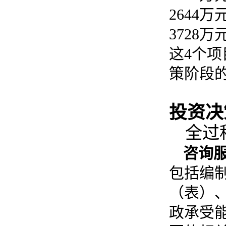
2644
万
3728
万
这
4
个项
策阶段
投资决
全过
咨询
包括编
（表）
政承受