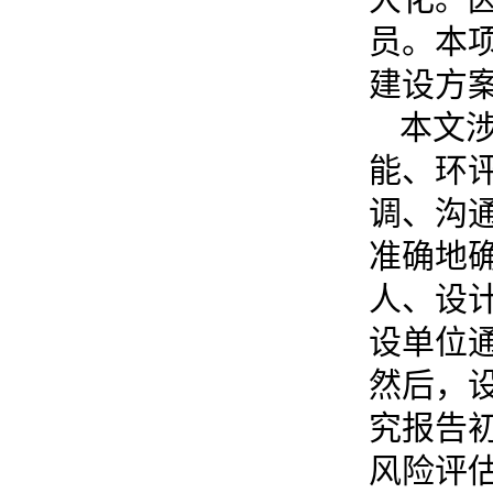
员。本
建设方
本文
能、环
调、沟
准确地
人、设
设单位
然后，
究报告
风险评