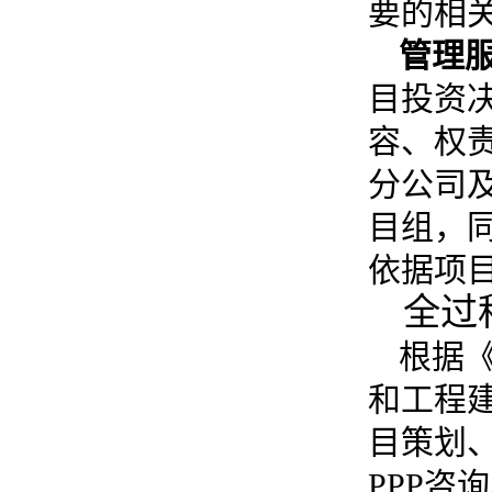
要的相
管理
目投资
容、权
分公司
目组，
依据项
全过
根据
和工程
目策划
PPP
咨询