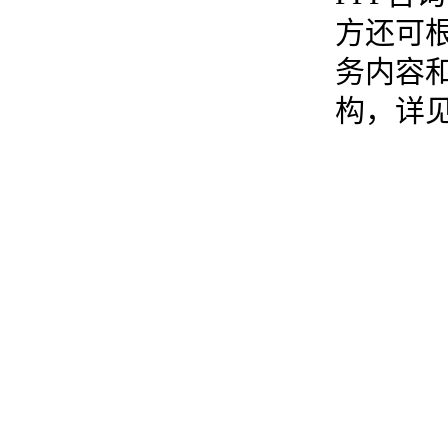
方还可
务内容
构，详