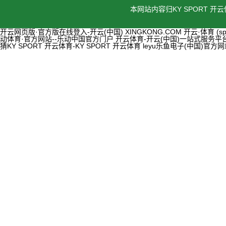
本网站内容归KY SPORT 开
开云网页版·官方版在线登入-开云(中国)
XINGKONG.COM
开云·体育 (s
动体育·官方网站--乐动中国官方门户
开云体育-开云(中国)一站式服务平
猜KY SPORT 开云体育-KY SPORT 开云体育
leyu乐鱼电子(中国)官方网