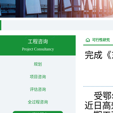
可行性研究
工程咨询
Project Consultancy
完成《
规划
项目咨询
评估咨询
受鄂
全过程咨询
近日高