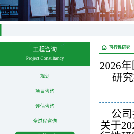
可行性研究
工程咨询
Project Consultancy
202
研究
规划
项目咨询
评估咨询
公司
全过程咨询
关于2