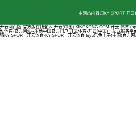
本网站内容归KY SPORT 开
开云网页版·官方版在线登入-开云(中国)
XINGKONG.COM
开云·体育 (s
动体育·官方网站--乐动中国官方门户
开云体育-开云(中国)一站式服务平
猜KY SPORT 开云体育-KY SPORT 开云体育
leyu乐鱼电子(中国)官方网