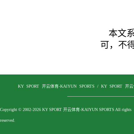
本文
可，不
KY SPORT 开云体育-KAIYUN SPORTS
/
KY SPORT 开云
Copyright © 2002-2026 KY SPORT 开云体育-KAIYUN SPORTS All rights
reserved.