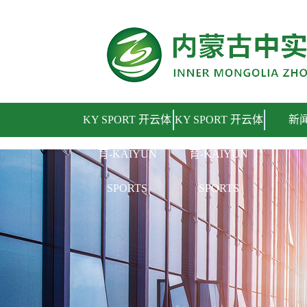
KY SPORT 开云体育
KY SPORT 开云体
KY SPORT 开云体
新
育-KAIYUN
育-KAIYUN
SPORTS
SPORTS