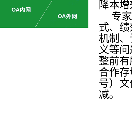
降本增
专家
式、绩
机制、
义等问
整前有
合作存
号）文
减。