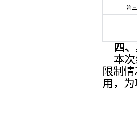
第
四、
本次
限制情
用，为