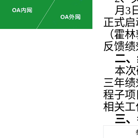
月3
正式启
（霍林
反馈绩
二、
本次
三年绩
程子项
相关工
三、