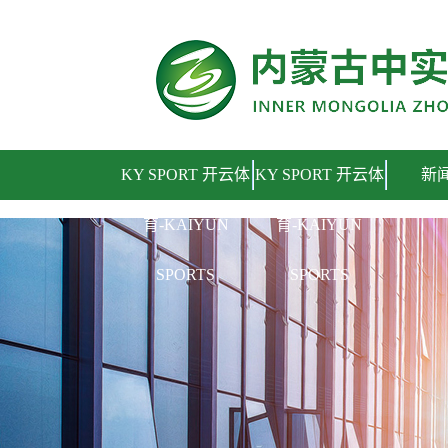
KY SPORT 开云体育
KY SPORT 开云体
KY SPORT 开云体
新
育-KAIYUN
育-KAIYUN
SPORTS
SPORTS