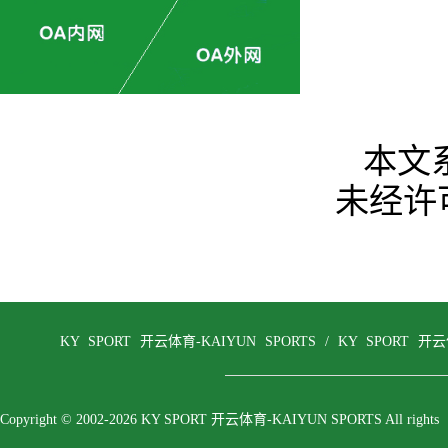
本文
未经许
KY SPORT 开云体育-KAIYUN SPORTS
/
KY SPORT 开云
Copyright © 2002-2026 KY SPORT 开云体育-KAIYUN SPORTS All rights