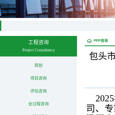
PPP咨询
工程咨询
Project Consultancy
包头市
规划
项目咨询
评估咨询
20
全过程咨询
司、专