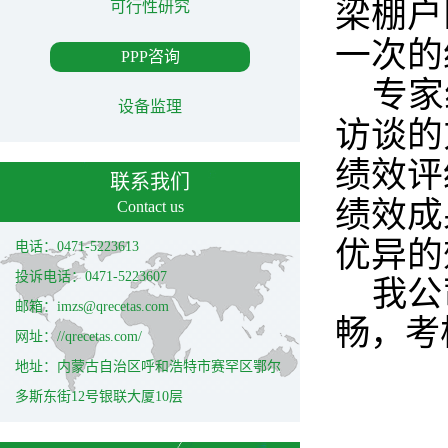
梁棚户
可行性研究
一次的
PPP咨询
专家
设备监理
访谈的
绩效评
联系我们
绩效成
Contact us
优异的
电话：0471-5223613
投诉电话：0471-5223607
我公
邮箱：imzs@qrecetas.com
畅，考
网址：//qrecetas.com/
地址：内蒙古自治区呼和浩特市赛罕区鄂尔
多斯东街12号银联大厦10层