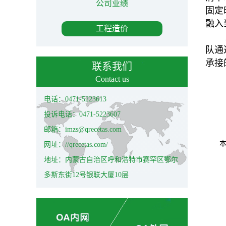
公司业绩
固定
融入
工程造价
队通
承接
联系我们
Contact us
电话：0471-5223613
投诉电话：0471-5223607
邮箱：imzs@qrecetas.com
网址：//qrecetas.com/
地址：内蒙古自治区呼和浩特市赛罕区鄂尔
多斯东街12号银联大厦10层