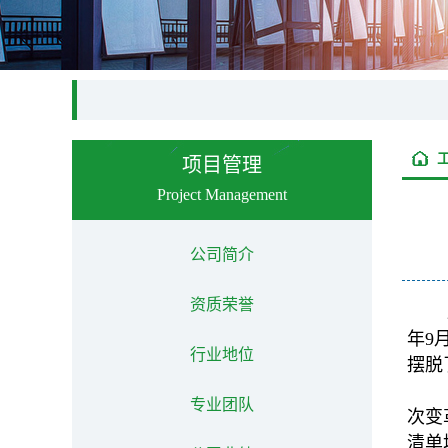
项目管理
Project Management
公司简介
资质荣誉
年9
行业地位
摆脱
专业团队
次变
清单