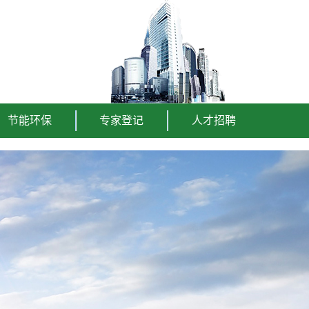
节能环保
专家登记
人才招聘