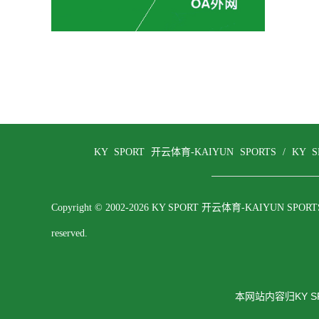
KY SPORT 开云体育-KAIYUN SPORTS
/
KY 
Copyright © 2002-2026 KY SPORT 开云体育-KAIYUN SPORTS A
reserved.
本网站内容归KY S