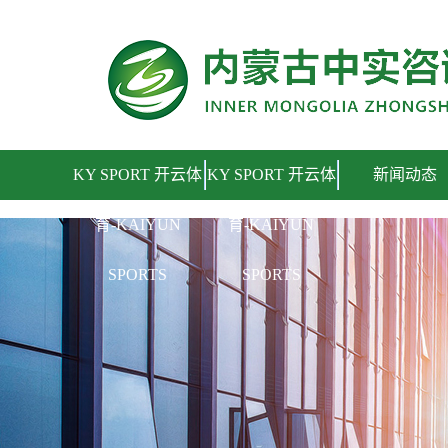
KY SPORT 开云体育
KY SPORT 开云体
KY SPORT 开云体
新闻动态
育-KAIYUN
育-KAIYUN
SPORTS
SPORTS