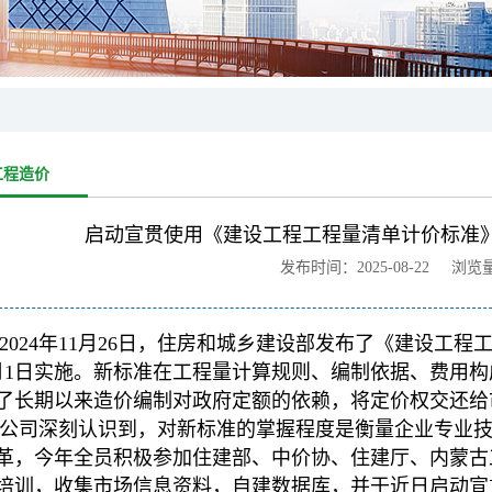
工程造价
启动宣贯使用《建设工程工程量清单计价标准》（GB
发布时间：2025-08-22 浏览
2024年11月26日，住房和城乡建设部发布了《建设工程工程量清
月1日实施。新标准在工程量计算规则、编制依据、费用
了长期以来造价编制对政府定额的依赖，将定价权交还给
公司深刻认识到，对新标准的掌握程度是衡量企业专业
革，今年全员积极参加住建部、中价协、住建厅、内蒙古
培训，收集市场信息资料，自建数据库，并于近日启动宣