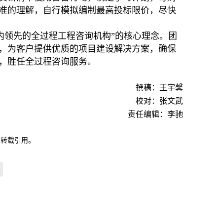
标准的理解，自行模拟编制最高投标限价，尽快
国内领先的全过程工程咨询机构”的核心理念。团
，为客户提供优质的项目建设解决方案，确保
，胜任全过程咨询服务。
撰稿：王宇馨
校对：张文武
责任编辑：李驰
自转载引用。