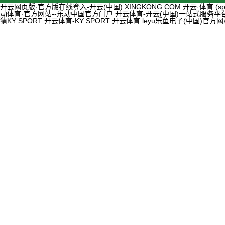
开云网页版·官方版在线登入-开云(中国)
XINGKONG.COM
开云·体育 (s
动体育·官方网站--乐动中国官方门户
开云体育-开云(中国)一站式服务平
猜KY SPORT 开云体育-KY SPORT 开云体育
leyu乐鱼电子(中国)官方网