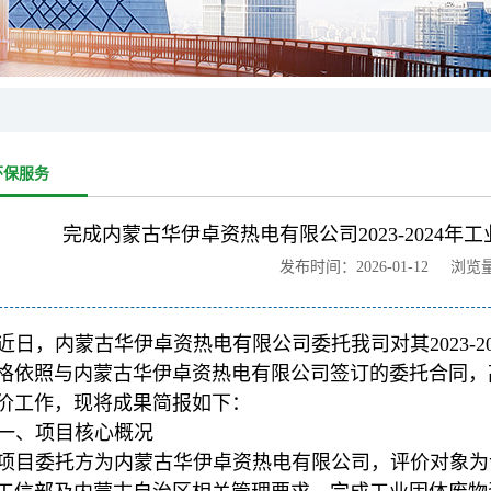
环保服务
完成内蒙古华伊卓资热电有限公司2023-2024
发布时间：2026-01-12 浏览
近日，内蒙古华伊卓资热电有限公司委托我司对其2023-
格依照与内蒙古华伊卓资热电有限公司签订的委托合同，高效
价工作，现将成果简报如下：
一、项目核心概况
项目委托方为内蒙古华伊卓资热电有限公司，评价对象为该公