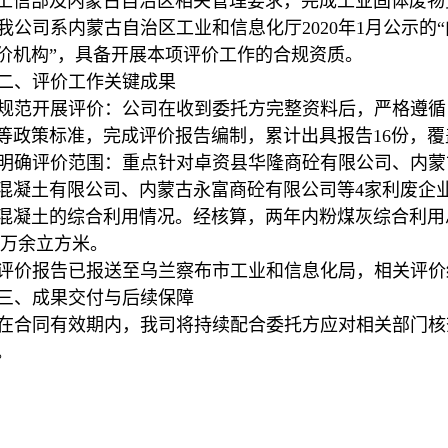
工信部及内蒙古自治区相关管理要求，完成工业固体废物
我公司系内蒙古自治区工业和信息化厅2020年1月公示
价机构”，具备开展本项评价工作的合规资质。
二、评价工作关键成果
规范开展评价：公司在收到委托方完整资料后，严格遵循
等政策标准，完成评价报告编制，累计出具报告16份，
明确评价范围：重点针对卓资县华隆商砼有限公司、内蒙
混凝土有限公司、内蒙古永富商砼有限公司等4家利废企业，核
混凝土的综合利用情况。经核算，两年内粉煤灰综合利用总
31万余立方米。
评价报告已报送至乌兰察布市工业和信息化局，相关评价
三、成果交付与后续保障
在合同有效期内，我司将持续配合委托方应对相关部门核
。