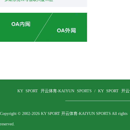
KY SPORT 开云体育-KAIYUN SPORTS
/
KY SPORT 开云
Copyright © 2002-2026 KY SPORT 开云体育-KAIYUN SPORTS All rights
reserved.