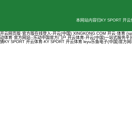
本网站内容归KY SPORT 开
开云网页版·官方版在线登入-开云(中国)
XINGKONG.COM
开云·体育 (s
动体育·官方网站--乐动中国官方门户
开云体育-开云(中国)一站式服务平
猜KY SPORT 开云体育-KY SPORT 开云体育
leyu乐鱼电子(中国)官方网