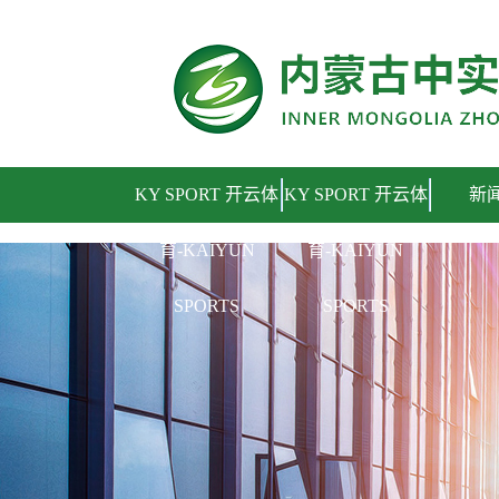
KY SPORT 开云体育
KY SPORT 开云体
KY SPORT 开云体
新
育-KAIYUN
育-KAIYUN
SPORTS
SPORTS