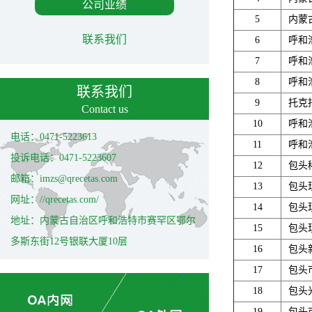
公司业绩
5
内蒙
联系我们
6
呼和
7
呼和
8
呼和
联系我们
9
托克
Contact us
10
呼和
电话：0471-5223613
11
呼和
投诉电话：0471-5223607
12
包头
邮箱：imzs@qrecetas.com
13
包头
网址：//qrecetas.com/
14
包头
地址：内蒙古自治区呼和浩特市赛罕区鄂尔
15
包头
多斯东街12号银联大厦10层
16
包头
17
包头
18
包头
19
包头