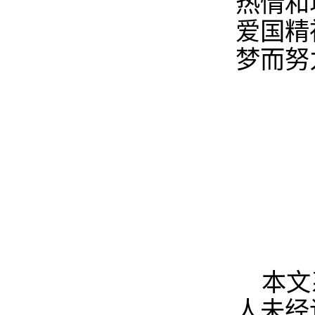
热情和
爱国精
梦而努
本文
人未经