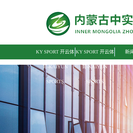
KY SPORT 开云体育
KY SPORT 开云体
KY SPORT 开云体
新
育-KAIYUN
育-KAIYUN
SPORTS
SPORTS