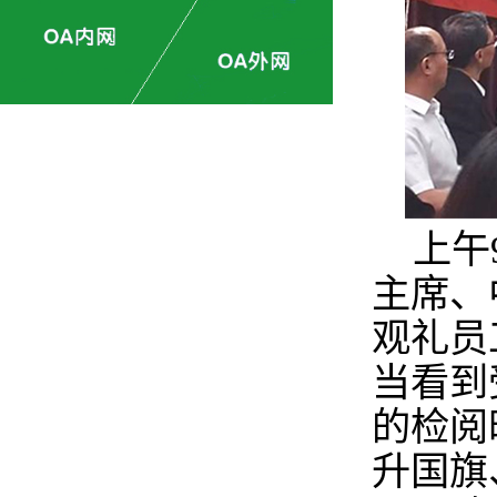
上午
主席、
观礼员
当看到
的检阅
升国旗